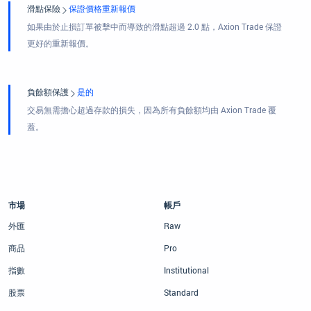
滑點保險
保證價格重新報價
如果由於止損訂單被擊中而導致的滑點超過 2.0 點，Axion Trade 保證
更好的重新報價。
負餘額保護
是的
交易無需擔心超過存款的損失，因為所有負餘額均由 Axion Trade 覆
蓋。
市場
帳戶
外匯
Raw
商品
Pro
指數
Institutional
股票
Standard