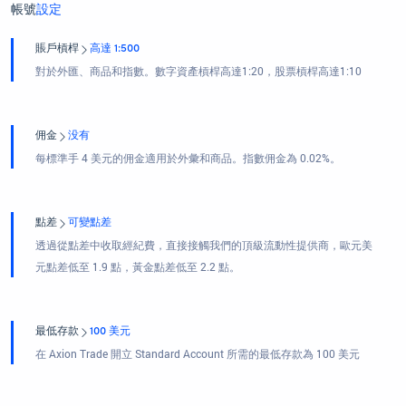
帳號
設定
賬戶槓桿
高達 1:500
對於外匯、商品和指數。數字資產槓桿高達1:20，股票槓桿高達1:10
佣金
没有
每標準手 4 美元的佣金適用於外彙和商品。指數佣金為 0.02%。
點差
可變點差
透過從點差中收取經紀費，直接接觸我們的頂級流動性提供商，歐元美
元點差低至 1.9 點，黃金點差低至 2.2 點。
最低存款
100 美元
在 Axion Trade 開立 Standard Account 所需的最低存款為 100 美元