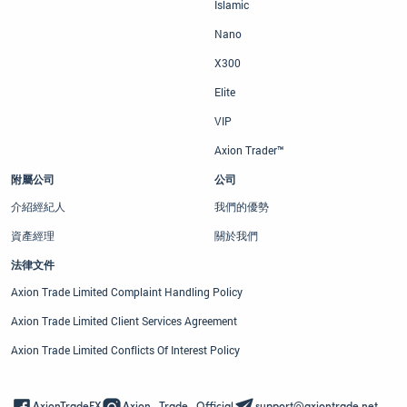
Islamic
Nano
X300
Elite
VIP
Axion Trader™
附屬公司
公司
介紹經紀人
我們的優勢
資產經理
關於我們
法律文件
Axion Trade Limited Complaint Handling Policy
Axion Trade Limited Client Services Agreement
Axion Trade Limited Conflicts Of Interest Policy