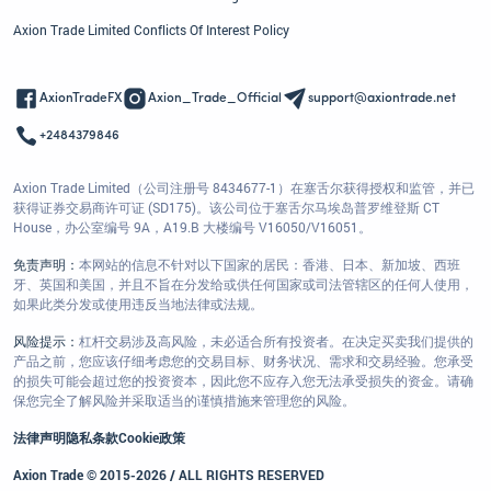
Axion Trade Limited Conflicts Of Interest Policy
AxionTradeFX
Axion_Trade_Official
support@axiontrade.net
+2484379846
Axion Trade Limited（公司注册号 8434677-1）在塞舌尔获得授权和监管，并已
获得证券交易商许可证 (SD175)。该公司位于塞舌尔马埃岛普罗维登斯 CT
House，办公室编号 9A，A19.B 大楼编号 V16050/V16051。
免责声明：
本网站的信息不针对以下国家的居民：香港、日本、新加坡、西班
牙、英国和美国，并且不旨在分发给或供任何国家或司法管辖区的任何人使用，
如果此类分发或使用违反当地法律或法规。
风险提示：
杠杆交易涉及高风险，未必适合所有投资者。在决定买卖我们提供的
产品之前，您应该仔细考虑您的交易目标、财务状况、需求和交易经验。您承受
的损失可能会超过您的投资资本，因此您不应存入您无法承受损失的资金。请确
保您完全了解风险并采取适当的谨慎措施来管理您的风险。
法律声明
隐私条款
Cookie政策
Axion Trade © 2015-2026 / ALL RIGHTS RESERVED