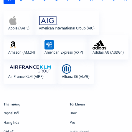
Apple (AAPL)
American International Group (AIG)
Amazon (AMZN)
American Express (AXP)
Adidas AG (ASDGn)
Air France-KLM (AIRF)
Allianz SE (ALVG)
Thị trường
Tài khoản
Ngoại hối
Raw
Hàng hóa
Pro
Chỉ số
Institutional