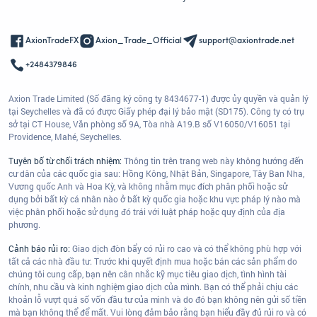
AxionTradeFX
Axion_Trade_Official
support@axiontrade.net
+2484379846
Axion Trade Limited (Số đăng ký công ty 8434677-1) được ủy quyền và quản lý
tại Seychelles và đã có được Giấy phép đại lý bảo mật (SD175). Công ty có trụ
sở tại CT House, Văn phòng số 9A, Tòa nhà A19.B số V16050/V16051 tại
Providence, Mahé, Seychelles.
Tuyên bố từ chối trách nhiệm:
Thông tin trên trang web này không hướng đến
cư dân của các quốc gia sau: Hồng Kông, Nhật Bản, Singapore, Tây Ban Nha,
Vương quốc Anh và Hoa Kỳ, và không nhằm mục đích phân phối hoặc sử
dụng bởi bất kỳ cá nhân nào ở bất kỳ quốc gia hoặc khu vực pháp lý nào mà
việc phân phối hoặc sử dụng đó trái với luật pháp hoặc quy định của địa
phương.
Cảnh báo rủi ro:
Giao dịch đòn bẩy có rủi ro cao và có thể không phù hợp với
tất cả các nhà đầu tư. Trước khi quyết định mua hoặc bán các sản phẩm do
chúng tôi cung cấp, bạn nên cân nhắc kỹ mục tiêu giao dịch, tình hình tài
chính, nhu cầu và kinh nghiệm giao dịch của mình. Bạn có thể phải chịu các
khoản lỗ vượt quá số vốn đầu tư của mình và do đó bạn không nên gửi số tiền
mà bạn không thể để mất. Vui lòng đảm bảo rằng bạn hiểu đầy đủ rủi ro và có