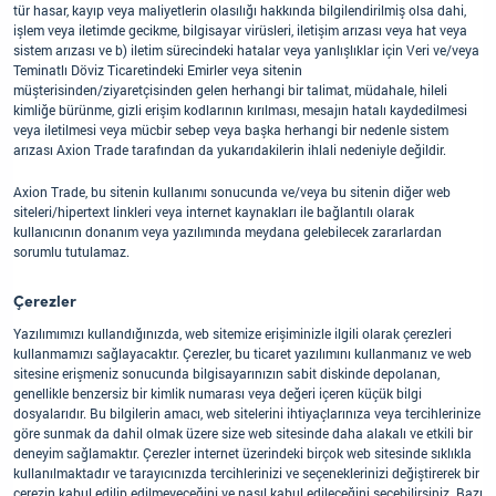
tür hasar, kayıp veya maliyetlerin olasılığı hakkında bilgilendirilmiş olsa dahi,
işlem veya iletimde gecikme, bilgisayar virüsleri, iletişim arızası veya hat veya
sistem arızası ve b) iletim sürecindeki hatalar veya yanlışlıklar için Veri ve/veya
Teminatlı Döviz Ticaretindeki Emirler veya sitenin
müşterisinden/ziyaretçisinden gelen herhangi bir talimat, müdahale, hileli
kimliğe bürünme, gizli erişim kodlarının kırılması, mesajın hatalı kaydedilmesi
veya iletilmesi veya mücbir sebep veya başka herhangi bir nedenle sistem
arızası Axion Trade tarafından da yukarıdakilerin ihlali nedeniyle değildir.
Axion Trade, bu sitenin kullanımı sonucunda ve/veya bu sitenin diğer web
siteleri/hipertext linkleri veya internet kaynakları ile bağlantılı olarak
kullanıcının donanım veya yazılımında meydana gelebilecek zararlardan
sorumlu tutulamaz.
Çerezler
Yazılımımızı kullandığınızda, web sitemize erişiminizle ilgili olarak çerezleri
kullanmamızı sağlayacaktır. Çerezler, bu ticaret yazılımını kullanmanız ve web
sitesine erişmeniz sonucunda bilgisayarınızın sabit diskinde depolanan,
genellikle benzersiz bir kimlik numarası veya değeri içeren küçük bilgi
dosyalarıdır. Bu bilgilerin amacı, web sitelerini ihtiyaçlarınıza veya tercihlerinize
göre sunmak da dahil olmak üzere size web sitesinde daha alakalı ve etkili bir
deneyim sağlamaktır. Çerezler internet üzerindeki birçok web sitesinde sıklıkla
kullanılmaktadır ve tarayıcınızda tercihlerinizi ve seçeneklerinizi değiştirerek bir
çerezin kabul edilip edilmeyeceğini ve nasıl kabul edileceğini seçebilirsiniz. Bazı