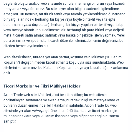
bağlantı oluşturarak, o web sitesinde sunulan herhangi bir ürün veya hizmeti
onaylamaz veya önermez. Bu sitede yer alan bilgiler sadece bilgilendirme
amaçlıdır. Bu nedenle, bu tür bir teklif veya talebin yetkilendirilmediği herhangi
bir yargı alanındaki herhangi bir kişiye veya böyle bir teklif veya talepte
bulunmanın yasa dışı olacağı herhangi bir kişiye yapılan bir teklif veya talep
veya tavsiye olarak kabul edilmemelidir. herhangi bir para birimi veya değerli
metal ticareti satın almak, satmak veya başka bir şekilde işlem yapmak. Yerel
para biriminiz ve spot metal ticareti düzenlemelerinizden emin değilseniz, bu
siteden hemen ayrılmalısınız.
Web sitesi/siteleri, burada yer alan şartlar, koşullar ve bildirimler ("Kullanım
Koşulları") değiştirilmeden kabul etmeniz koşuluyla size sunulmaktadır. Web
sitelerini kullanımınız, bu Kullanım Koşullarına uymayı kabul ettiğiniz anlamına
gelir.
Ticari Markalar ve Fikri Mülkiyet Hakları
Axion Trade web sitesi/siteleri, aksi belirtilmedikçe, bu web sitesini
görüntüleyen sayfalarda ve ekranlarda, buradaki bilgi ve materyallerde ve
bunların düzenlenmesinde Telif Hakkı'nın sahibidir. Axion Trade, bu web
sitesinde yer alan ve/veya görünen her türlü ticari ad ve ticari marka için
münhasır haklara veya kullanım lisansına veya diğer herhangi bir lisansa
sahiptir.