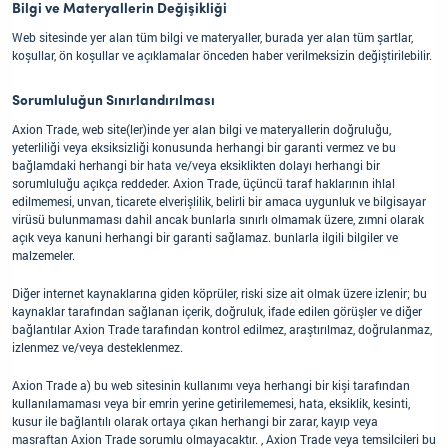
Bilgi ve Materyallerin Değişikliği
Web sitesinde yer alan tüm bilgi ve materyaller, burada yer alan tüm şartlar,
koşullar, ön koşullar ve açıklamalar önceden haber verilmeksizin değiştirilebilir.
Sorumluluğun Sınırlandırılması
Axion Trade, web site(ler)inde yer alan bilgi ve materyallerin doğruluğu,
yeterliliği veya eksiksizliği konusunda herhangi bir garanti vermez ve bu
bağlamdaki herhangi bir hata ve/veya eksiklikten dolayı herhangi bir
sorumluluğu açıkça reddeder. Axion Trade, üçüncü taraf haklarının ihlal
edilmemesi, unvan, ticarete elverişlilik, belirli bir amaca uygunluk ve bilgisayar
virüsü bulunmaması dahil ancak bunlarla sınırlı olmamak üzere, zımni olarak
açık veya kanuni herhangi bir garanti sağlamaz. bunlarla ilgili bilgiler ve
malzemeler.
Diğer internet kaynaklarına giden köprüler, riski size ait olmak üzere izlenir; bu
kaynaklar tarafından sağlanan içerik, doğruluk, ifade edilen görüşler ve diğer
bağlantılar Axion Trade tarafından kontrol edilmez, araştırılmaz, doğrulanmaz,
izlenmez ve/veya desteklenmez.
Axion Trade a) bu web sitesinin kullanımı veya herhangi bir kişi tarafından
kullanılamaması veya bir emrin yerine getirilememesi, hata, eksiklik, kesinti,
kusur ile bağlantılı olarak ortaya çıkan herhangi bir zarar, kayıp veya
masraftan Axion Trade sorumlu olmayacaktır. , Axion Trade veya temsilcileri bu