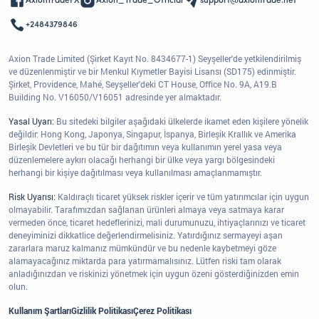
AxionTradeFX
Axion_Trade_Official
support@axiontrade.net
+2484379846
Axion Trade Limited (Şirket Kayıt No. 8434677-1) Seyşeller'de yetkilendirilmiş
ve düzenlenmiştir ve bir Menkul Kıymetler Bayisi Lisansı (SD175) edinmiştir.
Şirket, Providence, Mahé, Seyşeller'deki CT House, Office No. 9A, A19.B
Building No. V16050/V16051 adresinde yer almaktadır.
Yasal Uyarı:
Bu sitedeki bilgiler aşağıdaki ülkelerde ikamet eden kişilere yönelik
değildir: Hong Kong, Japonya, Singapur, İspanya, Birleşik Krallık ve Amerika
Birleşik Devletleri ve bu tür bir dağıtımın veya kullanımın yerel yasa veya
düzenlemelere aykırı olacağı herhangi bir ülke veya yargı bölgesindeki
herhangi bir kişiye dağıtılması veya kullanılması amaçlanmamıştır.
Risk Uyarısı:
Kaldıraçlı ticaret yüksek riskler içerir ve tüm yatırımcılar için uygun
olmayabilir. Tarafımızdan sağlanan ürünleri almaya veya satmaya karar
vermeden önce, ticaret hedeflerinizi, mali durumunuzu, ihtiyaçlarınızı ve ticaret
deneyiminizi dikkatlice değerlendirmelisiniz. Yatırdığınız sermayeyi aşan
zararlara maruz kalmanız mümkündür ve bu nedenle kaybetmeyi göze
alamayacağınız miktarda para yatırmamalısınız. Lütfen riski tam olarak
anladığınızdan ve riskinizi yönetmek için uygun özeni gösterdiğinizden emin
olun.
Kullanım Şartları
Gizlilik Politikası
Çerez Politikası