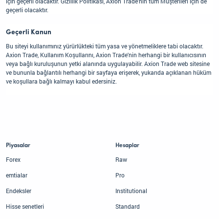
için geçerli olacaktır. Gizlilik Politikası, Axion Trade'nin tüm Müşterileri için de
geçerli olacaktır.
Geçerli Kanun
Bu siteyi kullanımınız yürürlükteki tüm yasa ve yönetmeliklere tabi olacaktır.
Axion Trade, Kullanım Koşullarını, Axion Trade'nin herhangi bir kullanıcısının
veya bağlı kuruluşunun yetki alanında uygulayabilir. Axion Trade web sitesine
ve bununla bağlantılı herhangi bir sayfaya erişerek, yukarıda açıklanan hüküm
ve koşullara bağlı kalmayı kabul edersiniz.
Piyasalar
Hesaplar
Forex
Raw
emtialar
Pro
Endeksler
Institutional
Hisse senetleri
Standard