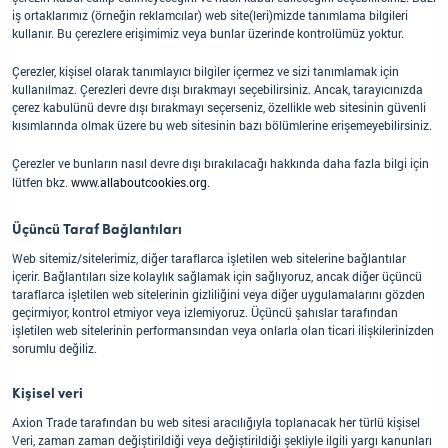
iş ortaklarımız (örneğin reklamcılar) web site(leri)mizde tanımlama bilgileri
kullanır. Bu çerezlere erişimimiz veya bunlar üzerinde kontrolümüz yoktur.
Çerezler, kişisel olarak tanımlayıcı bilgiler içermez ve sizi tanımlamak için
kullanılmaz. Çerezleri devre dışı bırakmayı seçebilirsiniz. Ancak, tarayıcınızda
çerez kabulünü devre dışı bırakmayı seçerseniz, özellikle web sitesinin güvenli
kısımlarında olmak üzere bu web sitesinin bazı bölümlerine erişemeyebilirsiniz.
Çerezler ve bunların nasıl devre dışı bırakılacağı hakkında daha fazla bilgi için
lütfen bkz.
www.allaboutcookies.org
.
Üçüncü Taraf Bağlantıları
Web sitemiz/sitelerimiz, diğer taraflarca işletilen web sitelerine bağlantılar
içerir. Bağlantıları size kolaylık sağlamak için sağlıyoruz, ancak diğer üçüncü
taraflarca işletilen web sitelerinin gizliliğini veya diğer uygulamalarını gözden
geçirmiyor, kontrol etmiyor veya izlemiyoruz. Üçüncü şahıslar tarafından
işletilen web sitelerinin performansından veya onlarla olan ticari ilişkilerinizden
sorumlu değiliz.
Kişisel veri
Axion Trade tarafından bu web sitesi aracılığıyla toplanacak her türlü kişisel
Veri, zaman zaman değiştirildiği veya değiştirildiği şekliyle ilgili yargı kanunları