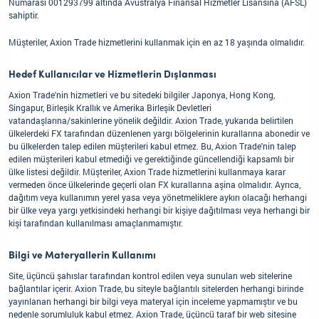
Numarası 001293799 altında Avustralya Finansal Hizmetler Lisansına (AFSL)
sahiptir.
Müşteriler, Axion Trade hizmetlerini kullanmak için en az 18 yaşında olmalıdır.
Hedef Kullanıcılar ve Hizmetlerin Dışlanması
Axion Trade'nin hizmetleri ve bu sitedeki bilgiler Japonya, Hong Kong,
Singapur, Birleşik Krallık ve Amerika Birleşik Devletleri
vatandaşlarına/sakinlerine yönelik değildir. Axion Trade, yukarıda belirtilen
ülkelerdeki FX tarafından düzenlenen yargı bölgelerinin kurallarına abonedir ve
bu ülkelerden talep edilen müşterileri kabul etmez. Bu, Axion Trade'nin talep
edilen müşterileri kabul etmediği ve gerektiğinde güncellendiği kapsamlı bir
ülke listesi değildir. Müşteriler, Axion Trade hizmetlerini kullanmaya karar
vermeden önce ülkelerinde geçerli olan FX kurallarına aşina olmalıdır. Ayrıca,
dağıtım veya kullanımın yerel yasa veya yönetmeliklere aykırı olacağı herhangi
bir ülke veya yargı yetkisindeki herhangi bir kişiye dağıtılması veya herhangi bir
kişi tarafından kullanılması amaçlanmamıştır.
Bilgi ve Materyallerin Kullanımı
Site, üçüncü şahıslar tarafından kontrol edilen veya sunulan web sitelerine
bağlantılar içerir. Axion Trade, bu siteyle bağlantılı sitelerden herhangi birinde
yayınlanan herhangi bir bilgi veya materyal için inceleme yapmamıştır ve bu
nedenle sorumluluk kabul etmez. Axion Trade, üçüncü taraf bir web sitesine