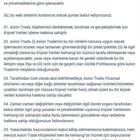
ve yönetmeliklerine göre işlenecektir.
Siz, bu web sitesinin kullanıcısı olarak şunları kabul ediyorsunuz:
Axion Trade, ilişkilerimizi desteklemek, tanıtmak ve gerçekleştirmek için
Kişisel Verileri işleme hakkına sahiptir.
Axion Trade, (i) Axion Trade'nin bu tür verilerin kanuna uygun olarak
işlenmesini kısmen veya tamamen görevlendirdiği bir şirket/şirketler, (ii) ile ilgili
olmadığı sürece bu Kişisel Verileri herhangi bir üçüncü tarafa iletmeyecek veya
açıklamayacaktır. yasa veya mahkeme kararı ile gerekli olabilecek bu tür
iletişim veya ifşa ve (iii) sizin için de geçerli olan Gizlilik Politikasına göre Axion
Trade'nin müşterisi olduğunuzda.
Tarafımdan özel olarak aksi belirtilmedikçe, Axion Trade, Finansal
ürünlerini ve/veya diğer bağlı şirketler tarafından sağlanan ürünleri/hizmetleri
uzaktan tanıtmak için Hassas Kişisel Veriler hariç olmak üzere bu tür kişisel
verileri kullanma hakkına sahip olacaktır.
Zaman zaman değiştirilen veya değiştirilen ilgili Devlet organı tarafından
kabul edilen ilgili yargı yasaları ve yönetmelikleri uyarınca Kişisel Verilerimin
herhangi bir zamanda daha fazla işlenmesini güncelleme veya reddetme
hakkına sahip olduğunuzun farkındasınız.
Yukarıdakiler, başvurularının kabul edilip edilmemesine bakılmaksızın, hem
mevcut Axion Trade Müşterileri hem de herhangi bir hizmet için başvuranlar