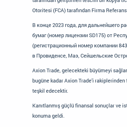
tarafından geliştirilen tescilli bir kopya 
Otoritesi (FCA) tarafından Firma Refera
В конце 2023 года, для дальнейшего р
бумаг (номер лицензии SD175) от Респ
(регистрационный номер компании 8434
в Провиденсе, Маэ, Сейшельские Остр
Axion Trade, gelecekteki büyümeyi sağlama
bugüne kadar Axion Trade'i rakiplerinden f
teşkil edecektir.
Kanıtlanmış güçlü finansal sonuçlar ve ist
konuma geldi.