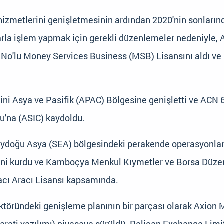
hizmetlerini genişletmesinin ardından 2020'nin sonların
larla işlem yapmak için gerekli düzenlemeler nedeniyle, 
No'lu Money Services Business (MSB) Lisansını aldı ve 
erini Asya ve Pasifik (APAC) Bölgesine genişletti ve AC
u'na (ASIC) kaydoldu.
neydoğu Asya (SEA) bölgesindeki perakende operasyonlar
ini kurdu ve Kamboçya Menkul Kıymetler ve Borsa Düzenl
acı Aracı Lisansı kapsamında.
ektöründeki genişleme planının bir parçası olarak Axion