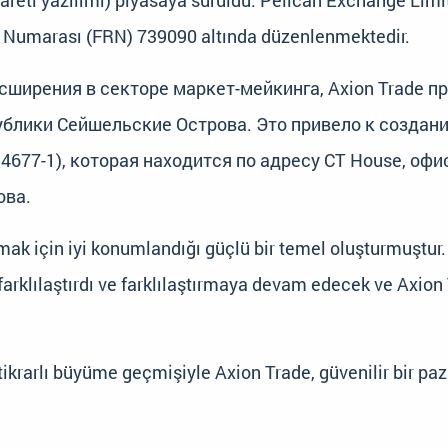
ticareti yazılımı) piyasaya sürüldü. Pelican Exchange Limi
ns Numarası (FRN) 739090 altında düzenlenmektedir.
асширения в секторе маркет-мейкинга, Axion Trade 
ублики Сейшельские Острова. Это привело к создани
677-1), которая находится по адресу CT House, оф
ова.
k için iyi konumlandığı güçlü bir temel oluşturmuştur. A
arklılaştırdı ve farklılaştırmaya devam edecek ve Axion 
ikrarlı büyüme geçmişiyle Axion Trade, güvenilir bir pazar