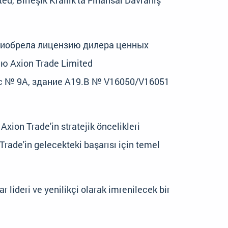
ted, Birleşik Krallık'ta Finansal Davranış
приобрела лицензию дилера ценных
ю Axion Trade Limited
ис № 9A, здание A19.B № V16050/V16051
xion Trade'in stratejik öncelikleri
Trade'in gelecekteki başarısı için temel
 lideri ve yenilikçi olarak imrenilecek bir