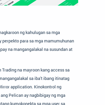
magkaroon ng kahulugan sa mga
 ay perpekto para sa mga mamumuhunan
umpay na mangangalakal na susundan at
an Trading na mayroon kang access sa
ngangalakal sa iba't ibang itinatag
rror application. Kinokontrol ng
, ang Pelican ay nagbibigay ng mga
ektang kumokonekta sa mga user sa