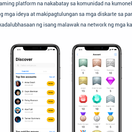
ng aming platform na nakabatay sa komunidad na kumo
ng mga ideya at makipagtulungan sa mga diskarte sa p
 kadalubhasaan ng isang malawak na network ng mga k