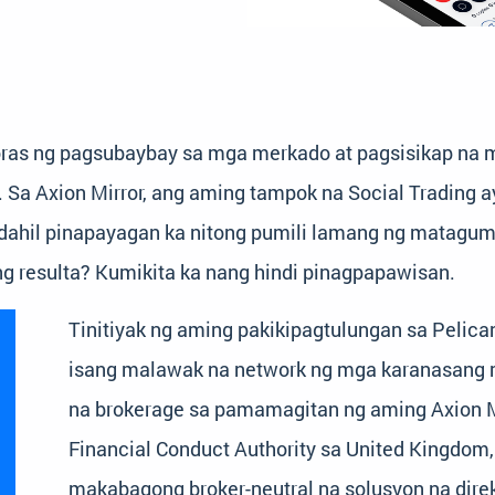
as ng pagsubaybay sa mga merkado at pagsisikap na 
Sa Axion Mirror, ang aming tampok na Social Trading
, dahil pinapayagan ka nitong pumili lamang ng matag
ng resulta? Kumikita ka nang hindi pinagpapawisan.
Tinitiyak ng aming pakikipagtulungan sa Pelic
isang malawak na network ng mga karanasang ma
na brokerage sa pamamagitan ng aming Axion Mi
Financial Conduct Authority sa United Kingdom
makabagong broker-neutral na solusyon na dir