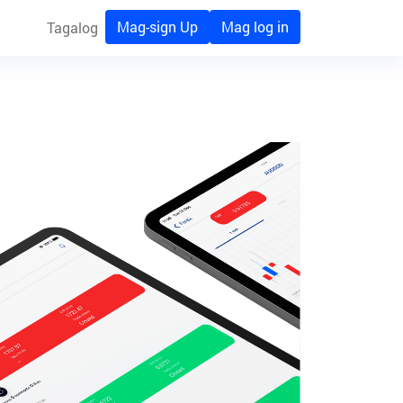
Mag-sign Up
Mag log in
Tagalog