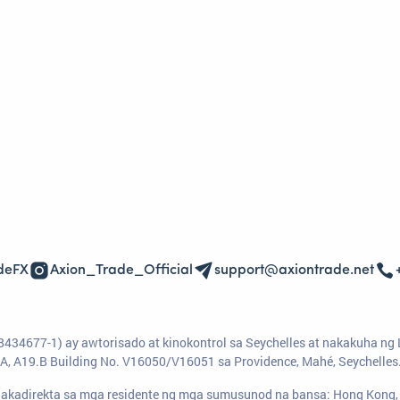
deFX
Axion_Trade_Official
support@axiontrade.net
8434677-1) ay awtorisado at kinokontrol sa Seychelles at nakakuha ng 
A, A19.B Building No. V16050/V16051 sa Providence, Mahé, Seychelles
 nakadirekta sa mga residente ng mga sumusunod na bansa: Hong Kong, 