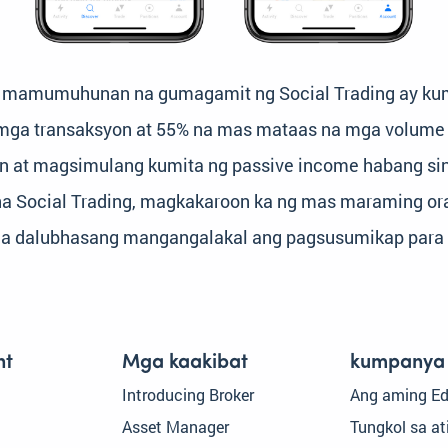
ga mamumuhunan na gumagamit ng Social Trading ay ku
g mga transaksyon at 55% na mas mataas na mga volume
on at magsimulang kumita ng passive income habang s
k na Social Trading, magkakaroon ka ng mas maraming o
a dalubhasang mangangalakal ang pagsusumikap para s
nt
Mga kaakibat
kumpanya
Introducing Broker
Ang aming E
Asset Manager
Tungkol sa at