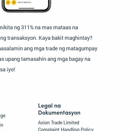
mikita ng 311% na mas mataas na
 ng transaksyon. Kaya bakit maghintay?
inasalamin ang mga trade ng matagumpay
ras upang tamasahin ang mga bagay na
a iyo!
Legal na
Dokumentasyon
dge
Axion Trade Limited
in
Complaint Handling Policy