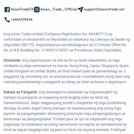
AxionTradeFX
Axion_Trade_Official
support@axiontrade.net
+2484379846
Ang Axion Trade Limited (Company Registration No. 8434677-1) ay
awtorisado at kinokontrol sa Seychelles at nakakuha ng Lisensya sa Dealer ng
Seguridad (SD175). Ang kumpanya ay matatagpuan sa CT House, Office No.
9A, A19.B Building No. V16050/V16051 sa Providence, Mahé, Seychelles.
Disclaimer:
Ang impormasyon sa site na ito ay hindi nakadirekta sa mga
residente ng mga sumusunod na bansa: Hong Kong, Japan, Singapore, Spain,
United Kingdom at United States, at hindi inilaan para sa pamamahagi sa, o
paggamit ng, sinumang tao sa anumang bansa o hurisdiksyon kung saan ang
naturang pamamahagi o paggamit ay labag sa lokal na batas o regulasyon.
Babala sa Panganib:
Ang leveraged na kalakalan ay nagsasangkot ng
mataas na panganib, at maaaring hindi angkop para sa lahat ng
mamumuhunan. Bago magpasyang bumili o magbenta ng mga produktong
ibinigay sa amin, dapat mong maingat na isaalang-alang ang iyong mga
layunin sa pangangalakal, sitwasyong pinansyal, mga pangangailangan at
karanasan sa pangangalakal. Posible para sa iyo na mapanatili ang mga
pagkalugi na lumampas sa iyong namuhunan na kapital at samakatuwid ay
hindi ka dapat magdeposito ng pera na hindi mo kayang mawala. Pakitiyak