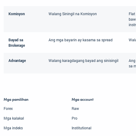
Komisyon
Walang Siningil na Komisyon
Flat
bawa
inst
Bayad sa
Ang mga bayarin ay kasama sa spread
Wal
Brokerage
Advantage
Walang karagdagang bayad ang sinisingil
Ang 
sa 
Mga pamilihan
Mga account
Forex
Raw
Mga kalakal
Pro
Mga indeks
Institutional