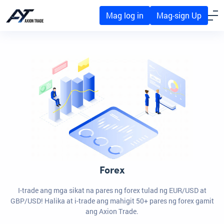
Mag log in
Mag-sign Up
Forex
I-trade ang mga sikat na pares ng forex tulad ng EUR/USD at
GBP/USD! Halika at i-trade ang mahigit 50+ pares ng forex gamit
ang Axion Trade.