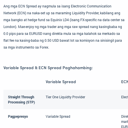
Ang mga ECN Spread ay nagmula sa isang Electronic Communication
Network (ECN) na naka-set up sa maraming Liquidity Provider, kabilang ang
mga bangko at hedge fund sa Equinix LD4 (isang FX-specific na data center sa
London). Mae-enjoy ng mga trader ang mga raw spread nang kasingbaba ng
0.0 pips para sa EURUSD nang direkta mula sa mga kalahok sa merkado sa
flat fee na kasing-baba ng 0.50 USD bawat lot sa komisyon na sinisingil para
sa mga instrumento sa Forex.
Variable Spread & ECN Spread Paghahambing:
Variable Spread
ECN
Straight Through
Tier One Liquidty Provider
Elec
Processing (STP)
Pagpepresyo
Variable Spread
Dir
mark
EUR