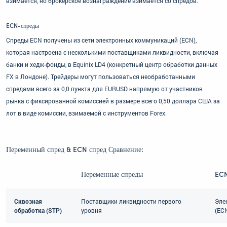
взимается, но брокерское вознаграждение взимается со спредов.
ECN-спреды
Спреды ECN получены из сети электронных коммуникаций (ECN),
которая настроена с несколькими поставщиками ликвидности, включая
банки и хедж-фонды, в Equinix LD4 (конкретный центр обработки данных
FX в Лондоне). Трейдеры могут пользоваться необработанными
спредами всего за 0,0 пункта для EURUSD напрямую от участников
рынка с фиксированной комиссией в размере всего 0,50 доллара США за
лот в виде комиссии, взимаемой с инструментов Forex.
Переменный спред & ECN спред Сравнение:
Переменные спреды
ECN
Сквозная
Поставщики ликвидности первого
Эле
обработка (STP)
уровня
(EC