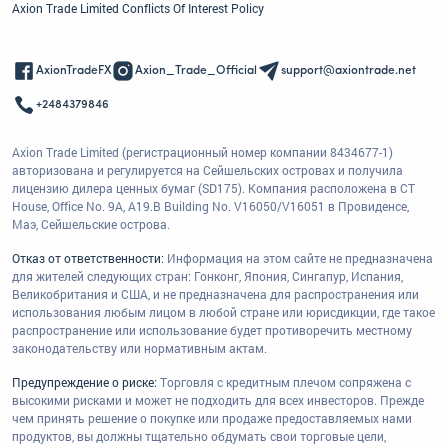
Axion Trade Limited Conflicts Of Interest Policy
AxionTradeFX
Axion_Trade_Official
support@axiontrade.net
+2484379846
Axion Trade Limited (регистрационный номер компании 8434677-1)
авторизована и регулируется на Сейшельских островах и получила
лицензию дилера ценных бумаг (SD175). Компания расположена в CT
House, Office No. 9A, A19.B Building No. V16050/V16051 в Провиденсе,
Маэ, Сейшельские острова.
Отказ от ответственности:
Информация на этом сайте не предназначена
для жителей следующих стран: Гонконг, Япония, Сингапур, Испания,
Великобритания и США, и не предназначена для распространения или
использования любым лицом в любой стране или юрисдикции, где такое
распространение или использование будет противоречить местному
законодательству или нормативным актам.
Предупреждение о риске:
Торговля с кредитным плечом сопряжена с
высокими рисками и может не подходить для всех инвесторов. Прежде
чем принять решение о покупке или продаже предоставляемых нами
продуктов, вы должны тщательно обдумать свои торговые цели,