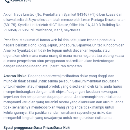
+2484379846
Axion Trade Limited (No. Pendaftaran Syarikat 8434677-1) diberi kuasa dan
dikawal selia di Seychelles dan telah memperoleh Lesen Peniaga Keselamatan
(SD175). Syarikat ini terletak di CT House, Office No. 9A, A19.B Building No.
V16050/V16051 di Providence, Mahé, Seychelles.
Penafian:
Maklumat di laman web ini tidak ditujukan kepada penduduk
negara berikut: Hong Kong, Jepun, Singapura, Sepanyol, United Kingdom dan
Amerika Syarikat, dan tidak bertujuan untuk diedarkan kepada, atau
digunakan oleh, mana-mana orang di mana-mana negara atau bidang kuasa
di mana pengedaran atau penggunaan sedemikian akan bertentangan
dengan undang-undang atau peraturan tempatan.
Amaran Risiko:
Dagangan berleveraj melibatkan risiko yang tinggi, dan
mungkin tidak sesuai untuk semua pelabur. Sebelum membuat keputusan
untuk membeli atau menjual produk yang disediakan oleh kami, anda harus
mempertimbangkan dengan teliti objektif dagangan, keadaan kewangan,
keperluan dan pengalaman dagangan anda. Ada kemungkinan untuk anda
mengalami kerugian yang melebihi modal yang dilaburkan dan oleh itu anda
tidak seharusnya mendepositkan wang yang anda tidak mampu untuk
kehilangannya. Sila pastikan anda memahami sepenuhnya risiko dan
mengambil langkah yang sewajarnya untuk menguruskan risiko anda.
Syarat penggunaan
Dasar Privasi
Dasar Kuki