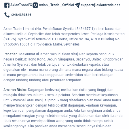
AxionTradeFX
Axion_Trade_Official
support@axiontrade.net
+2484379846
Axion Trade Limited (No. Pendaftaran Syarikat 8434677-1) diberi kuasa dan
dikawal selia di Seychelles dan telah memperoleh Lesen Peniaga Keselamatan
(SD175). Syarikat ini terletak di CT House, Office No. 9A, A19.B Building No.
V16050/V16051 di Providence, Mahé, Seychelles.
Penafian:
Maklumat di laman web ini tidak ditujukan kepada penduduk
negara berikut: Hong Kong, Jepun, Singapura, Sepanyol, United Kingdom dan
Amerika Syarikat, dan tidak bertujuan untuk diedarkan kepada, atau
digunakan oleh, mana-mana orang di mana-mana negara atau bidang kuasa
di mana pengedaran atau penggunaan sedemikian akan bertentangan
dengan undang-undang atau peraturan tempatan.
Amaran Risiko:
Dagangan berleveraj melibatkan risiko yang tinggi, dan
mungkin tidak sesuai untuk semua pelabur. Sebelum membuat keputusan
untuk membeli atau menjual produk yang disediakan oleh kami, anda harus
mempertimbangkan dengan teliti objektif dagangan, keadaan kewangan,
keperluan dan pengalaman dagangan anda. Ada kemungkinan untuk anda
mengalami kerugian yang melebihi modal yang dilaburkan dan oleh itu anda
tidak seharusnya mendepositkan wang yang anda tidak mampu untuk
kehilangannya. Sila pastikan anda memahami sepenuhnya risiko dan