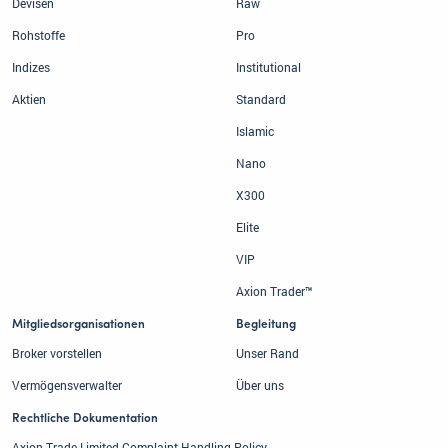
Devisen
Raw
Rohstoffe
Pro
Indizes
Institutional
Aktien
Standard
Islamic
Nano
X300
Elite
VIP
Axion Trader™
Mitgliedsorganisationen
Begleitung
Broker vorstellen
Unser Rand
Vermögensverwalter
Über uns
Rechtliche Dokumentation
Axion Trade Limited Complaint Handling Policy