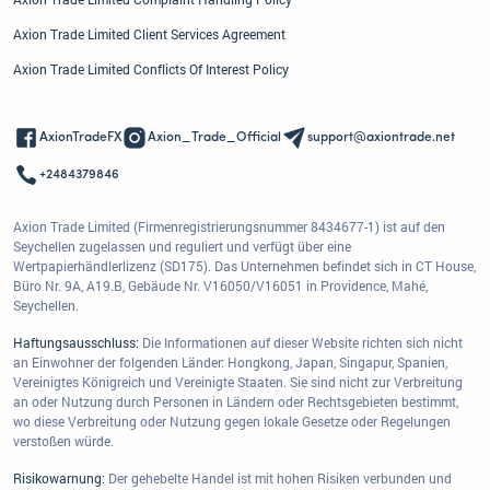
Axion Trade Limited Client Services Agreement
Axion Trade Limited Conflicts Of Interest Policy
AxionTradeFX
Axion_Trade_Official
support@axiontrade.net
+2484379846
Axion Trade Limited (Firmenregistrierungsnummer 8434677-1) ist auf den
Seychellen zugelassen und reguliert und verfügt über eine
Wertpapierhändlerlizenz (SD175). Das Unternehmen befindet sich in CT House,
Büro Nr. 9A, A19.B, Gebäude Nr. V16050/V16051 in Providence, Mahé,
Seychellen.
Haftungsausschluss:
Die Informationen auf dieser Website richten sich nicht
an Einwohner der folgenden Länder: Hongkong, Japan, Singapur, Spanien,
Vereinigtes Königreich und Vereinigte Staaten. Sie sind nicht zur Verbreitung
an oder Nutzung durch Personen in Ländern oder Rechtsgebieten bestimmt,
wo diese Verbreitung oder Nutzung gegen lokale Gesetze oder Regelungen
verstoßen würde.
Risikowarnung:
Der gehebelte Handel ist mit hohen Risiken verbunden und